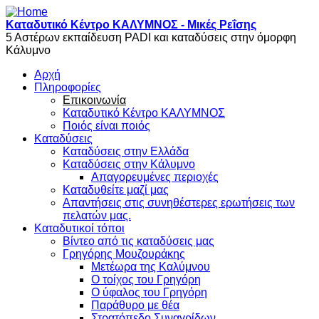
Skip to main content
Καταδυτικό Κέντρο ΚΑΛΥΜΝΟΣ - Μικές Ρεΐσης
5 Αστέρων εκπαίδευση PADI και καταδύσεις στην όμορφη
Κάλυμνο
Aρχή
Πληροφορίες
Επικοινωνία
Καταδυτικό Κέντρο ΚΑΛΥΜΝΟΣ
Ποιός είναι ποιός
Καταδύσεις
Καταδύσεις στην Ελλάδα
Καταδύσεις στην Κάλυμνο
Απαγορευμένες περιοχές
Καταδυθείτε μαζί μας
Απαντήσεις στις συνηθέστερες ερωτήσεις των
πελατών μας.
Καταδυτικοί τόποι
Βίντεο από τις καταδύσεις μας
Γρηγόρης Μουζουράκης
Μετέωρα της Καλύμνου
Ο τοίχος του Γρηγόρη
Ο ύφαλος του Γρηγόρη
Παράθυρο με θέα
Στρατόπεδο Συναγρίδων