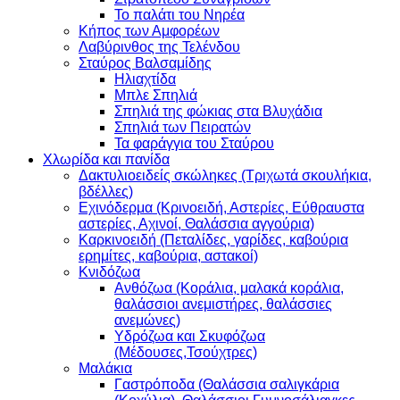
Το παλάτι του Νηρέα
Κήπος των Αμφορέων
Λαβύρινθος της Τελένδου
Σταύρος Βαλσαμίδης
Ηλιαχτίδα
Μπλε Σπηλιά
Σπηλιά της φώκιας στα Βλυχάδια
Σπηλιά των Πειρατών
Τα φαράγγια του Σταύρου
Χλωρίδα και πανίδα
Δακτυλιοειδείς σκώληκες (Τριχωτά σκουλήκια,
βδέλλες)
Εχινόδερμα (Κρινοειδή, Αστερίες, Εύθραυστα
αστερίες, Αχινοί, Θαλάσσια αγγούρια)
Καρκινοειδή (Πεταλίδες, γαρίδες, καβούρια
ερημίτες, καβούρια, αστακοί)
Κνιδόζωα
Ανθόζωα (Κοράλια, μαλακά κοράλια,
θαλάσσιοι ανεμιστήρες, θαλάσσιες
ανεμώνες)
Υδρόζωα και Σκυφόζωα
(Μέδουσες,Τσούχτρες)
Μαλάκια
Γαστρόποδα (Θαλάσσια σαλιγκάρια