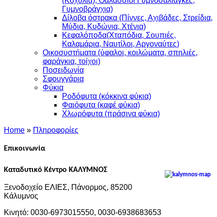
(Κοχύλια), Θαλάσσιοι Γυμνοσάλιαγκες,
Γυμνοβράγχια)
Δίλοβα όστρακα (Πίννες, Αχιβάδες, Στρείδια,
Μύδια, Κυδώνια, Χτένια)
Κεφαλόποδα(Χταπόδια, Σουπιές,
Καλαμάρια, Ναυτίλοι, Αργοναύτες)
Οικοσυστήματα (ύφαλοι, κοιλώματα, σπηλιές,
φαράγκια, τοίχοι)
Ποσειδωνία
Σφουγγάρια
Φύκια
Ροδόφυτα (κόκκινα φύκια)
Φαιόφυτα (καφέ φύκια)
Χλωρόφυτα (πράσινα φύκια)
Home
»
Πληροφορίες
Επικοινωνία
Καταδυτικό Κέντρο ΚΑΛΥΜΝΟΣ
Ξενοδοχείο ΕΛΙΕΣ, Πάνορμος, 85200
Κάλυμνος
Κινητό: 0030-6973015550, 0030-6938683653