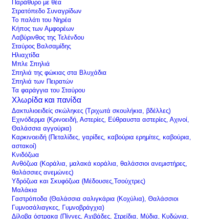
Παράθυρο με θέα
Στρατόπεδο Συναγρίδων
Το παλάτι του Νηρέα
Κήπος των Αμφορέων
Λαβύρινθος της Τελένδου
Σταύρος Βαλσαμίδης
Ηλιαχτίδα
Μπλε Σπηλιά
Σπηλιά της φώκιας στα Βλυχάδια
Σπηλιά των Πειρατών
Τα φαράγγια του Σταύρου
Χλωρίδα και πανίδα
Δακτυλιοειδείς σκώληκες (Τριχωτά σκουλήκια, βδέλλες)
Εχινόδερμα (Κρινοειδή, Αστερίες, Εύθραυστα αστερίες, Αχινοί,
Θαλάσσια αγγούρια)
Καρκινοειδή (Πεταλίδες, γαρίδες, καβούρια ερημίτες, καβούρια,
αστακοί)
Κνιδόζωα
Ανθόζωα (Κοράλια, μαλακά κοράλια, θαλάσσιοι ανεμιστήρες,
θαλάσσιες ανεμώνες)
Υδρόζωα και Σκυφόζωα (Μέδουσες,Τσούχτρες)
Μαλάκια
Γαστρόποδα (Θαλάσσια σαλιγκάρια (Κοχύλια), Θαλάσσιοι
Γυμνοσάλιαγκες, Γυμνοβράγχια)
Δίλοβα όστρακα (Πίννες, Αχιβάδες, Στρείδια, Μύδια, Κυδώνια,